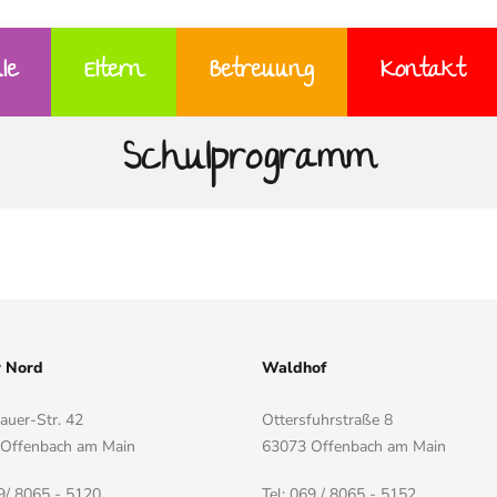
le
Eltern
Betreuung
Kontakt
Schulprogramm
r Nord
Waldhof
auer-Str. 42
Ottersfuhrstraße 8
Offenbach am Main
63073 Offenbach am Main
69/ 8065 - 5120
Tel: 069 / 8065 - 5152